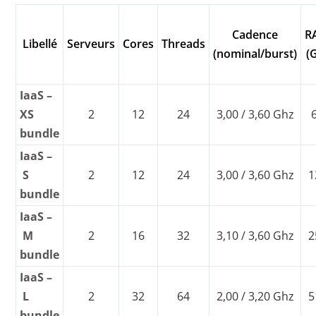
Cadence
R
Libellé
Serveurs
Cores
Threads
(nominal/burst)
(
IaaS –
XS
2
12
24
3,00 / 3,60 Ghz
bundle
IaaS –
S
2
12
24
3,00 / 3,60 Ghz
1
bundle
IaaS –
M
2
16
32
3,10 / 3,60 Ghz
2
bundle
IaaS –
L
2
32
64
2,00 / 3,20 Ghz
5
bundle