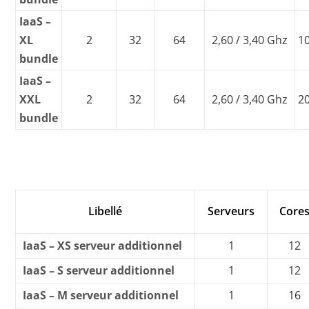
IaaS –
XL
2
32
64
2,60 / 3,40 Ghz
1
bundle
IaaS –
XXL
2
32
64
2,60 / 3,40 Ghz
2
bundle
Libellé
Serveurs
Core
IaaS – XS serveur additionnel
1
12
IaaS – S serveur additionnel
1
12
IaaS – M serveur additionnel
1
16