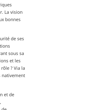
riques
r. La vision
aux bonnes
urité de ses
tions
rant sous sa
ions et les
ôle ? Via la
s nativement
on et de
,
s de