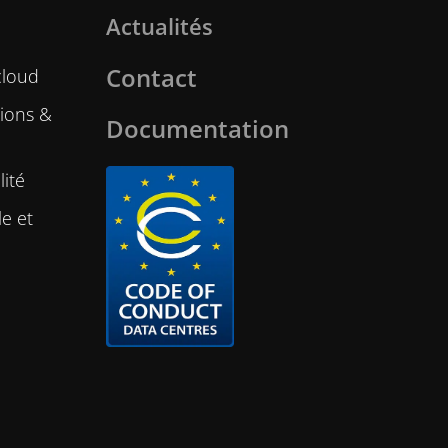
Actualités
Contact
cloud
ations &
Documentation
lité
le et