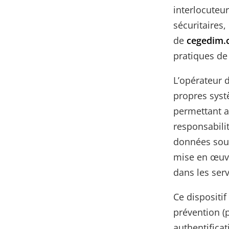
interlocuteu
sécuritaires,
de
cegedim.
pratiques de
L’opérateur 
propres syst
permettant a
responsabilit
données soum
mise en œuvr
dans les ser
Ce dispositif
prévention (
authentificat