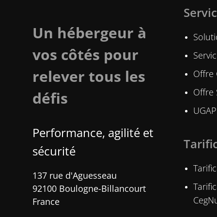
Servi
Un hébergeur à
Soluti
vos côtés pour
Servi
relever tous les
Offre
Offre
défis
UGAP 
Performance, agilité et
Tarifi
sécurité​
Tarif
137 rue d'Aguesseau
Tarif
92100 Boulogne-Billancourt
CegN
France