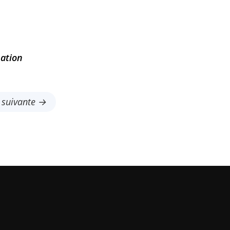
mation
é suivante →