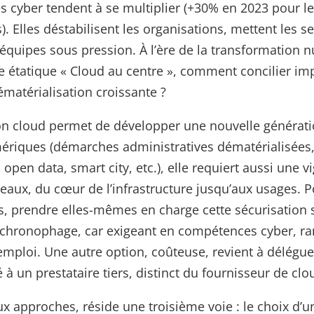
es cyber tendent à se multiplier (+30% en 2023 pour l
). Elles déstabilisent les organisations, mettent les s
 équipes sous pression. À l’ère de la transformation 
ne étatique « Cloud au centre », comment concilier im
ématérialisation croissante ?
ion cloud permet de développer une nouvelle générat
ériques (démarches administratives dématérialisées,
, open data, smart city, etc.), elle requiert aussi une v
veaux, du cœur de l’infrastructure jusqu’aux usages. P
s, prendre elles-mêmes en charge cette sécurisation 
chronophage, car exigeant en compétences cyber, rar
emploi. Une autre option, coûteuse, revient à délégue
é à un prestataire tiers, distinct du fournisseur de clo
ux approches, réside une troisième voie : le choix d’u