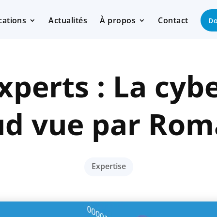
ications
Actualités
À propos
Contact
Do
xperts : La cyb
oud vue par Rom
Expertise