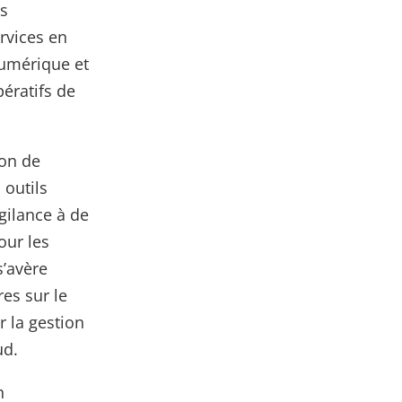
es
ervices en
numérique et
pératifs de
ion de
 outils
igilance à de
our les
s’avère
es sur le
r la gestion
ud.
n