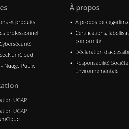
ces
À propos
ons et produits
À propos de cegedim.
ces professionnel
Certifications, labellis
conformité
 Cybersécurité
Déclaration d’accessibi
 SecNumCloud
Responsabilité Sociéta
- Nuage Public
Environnementale
cation
ication UGAP
ication UGAP
umCloud