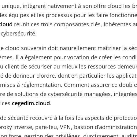
r unique, intégrant nativement à son offre cloud les b
 les équipes et les processus pour les faire fonctionne
cloud
réunit ces trois composantes clés, inhérentes 
 cybersécurité.
de cloud souverain doit naturellement maîtriser la séc
èmes. Il a également pour vocation de créer les condi
u client de sécuriser au mieux les ressources demeu
é de donneur d’ordre, dont en particulier les applicat
ises à réglementation. Comment assurer ce double r
e de solutions de cybersécurité managées, intégrée
vices
cegedim.cloud
.
 de sécurité recouvre à la fois les aspects de protecti
proxy inverse, pare-feu, VPN, bastion d’administration
ion forte, gestion des privilèges, durcissement, audit